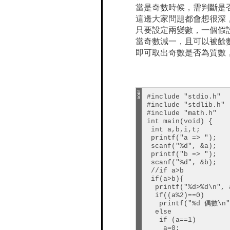
當是奇數時候，需判斷是
這邊大家問題都會想很深
只要設定兩變數，一個假設
當奇數減一，且可以被餘數 i 
即可取出奇數是否為質數
#include "stdio.h"

#include "stdlib.h"

#include "math.h"

int main(void) {

 int a,b,i,t;

 printf("a => ");

 scanf("%d", &a);

 printf("b => ");

 scanf("%d", &b);

 //if a>b

 if(a>b){

  printf("%d>%d\n", a
  if((a%2)==0)

   printf("%d 偶數\n",
  else

   if (a==1)

    a=0;
