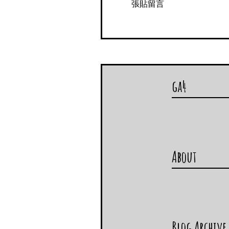
張貼留言
       else{

        for(i=a-1; i
         if(a%i==0){

          t=0;

          break;

         }

        }

        if(t)

         printf("%d
        else

ga4
         printf("%
       }

       if((b%2) ==0)

        printf("%d 偶
       else

        if (b==1)

         t=0;

        else if(b==0)
About
         t=1;

        else{

         for(i=b-1; 
          if(b%i==0){
           t=0;

           break;

          }

         }

         if(t)

Blog Archive
          printf("%