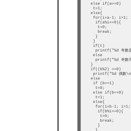
   else if(a==0)

    t=1;

   else{

    for(i=a-1; i>1; i
     if(a%i==0){

      t=0;

      break;

     }

    }

    if(t)

     printf("%d 奇數
    else

     printf("%d 奇數
   }

   if((b%2) ==0)

    printf("%d 偶數\n"
   else

    if (b==1)

     t=0;

    else if(b==0)

     t=1;

    else{

     for(i=b-1; i>1;
      if(b%i==0){

       t=0;

       break;

      }

     }
