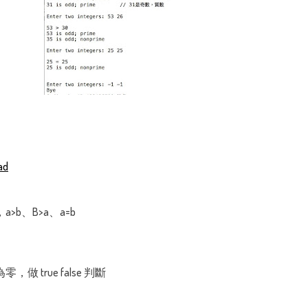
ad
b、B>a、a=b
 true false 判斷