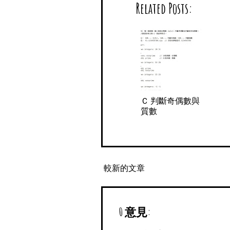
Related Posts:
      printf("%d 偶數\
     else

      if (b==1)

       t=0;

      else if(b==0)

       t=1;

      else{

       for(i=b-1; i>
        if(b%i==0){

         t=0;

         break;

        }

Ｃ 判斷奇偶數與
       }

質數
       if(t)

        printf("%d
       else

        printf("%d
      }

     // if a = b

     }else if(a=b){

較新的文章
      printf("%d=%d\
      if((a%2)==0)

       printf("%d 偶數
      else

       if (a==1)

0 意見:
        t=0;

       else if(a==0)

        t=1;
