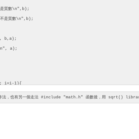
數是質數\n",b);

數不是質數\n",b);

 b,a);

", a);

; i=i-1){

也有另一個走法 #include "math.h" 函數後，用 sqrt() libra
奇數是質數\n",a);

奇數不是質數\n",a);
