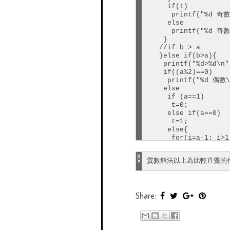
     if(t)

      printf("%d 奇
     else

      printf("%d 奇
    }

   //if b > a

   }else if(b>a){

    printf("%d>%d\n",
    if((a%2)==0)

     printf("%d 偶數\n
    else

     if (a==1)

      t=0;

     else if(a==0)

      t=1;

     else{

      for(i=a-1; i>1
       if(a%i==0){

        t=0;

質數解法以上為比較直覺的作法，
        break;

       }

      }

      if(t)

Share:
       printf("%d 
      else

       printf("%d 
     }

     if((b%2) ==0)
