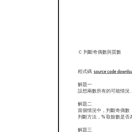
Ｃ 判斷奇偶數與質數
程式碼
source code downlo
解題一
設想兩數所有的可能情況，a>
解題二
當個情況中，判斷奇偶數
判斷方法，% 取餘數是否為零，做
解題三