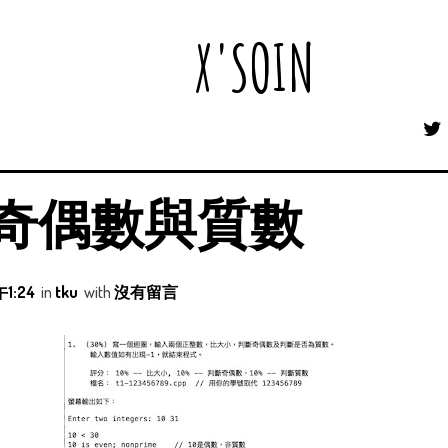
X'SOIN
斷奇偶數與質數
1:24
in
tku
with
沒有留言