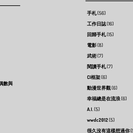
%d 奇數不是質數\n",b);

手札
(56)
);

工作日誌
(16)
回歸手札
(15)
電影
(8)
武術
(7)
閱讀手札
(7)
CI框架
(6)
偶數與
動漫世界觀
(6)
幸福總是在流浪
(6)
A.I.
(5)
wwdc2012
(5)
很久沒有這樣想過你
(