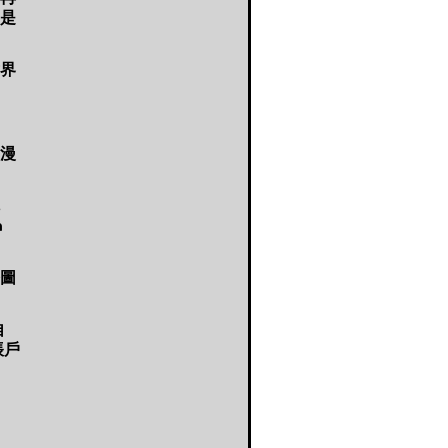
是
界
漫
m
圖
自
帳戶