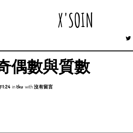
X'SOIN
斷奇偶數與質數
1:24
in
tku
with
沒有留言