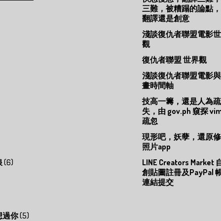
三難，被糟蹋的論點，
翻譯還是創意
淺談復仇者聯盟電影世
觀
復仇者聯盟 世界觀
淺談復仇者聯盟電影與
畫時間軸
技高一籌，還是人為疏
失，由 gov.ph 窺探 vi
疏忽
現形吧，妖孽，還原修
照片app
浪
(6)
LINE Creators Market 
創貼圖註冊及PayPal 
連結提交
想過你
(5)