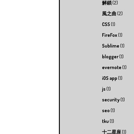
解鎖
(2)
風之曲
(2)
CSS
(1)
FireFox
(1)
Sublime
(1)
blogger
(1)
evernote
(1)
iOS app
(1)
js
(1)
security
(1)
seo
(1)
tku
(1)
十二星座
(1)