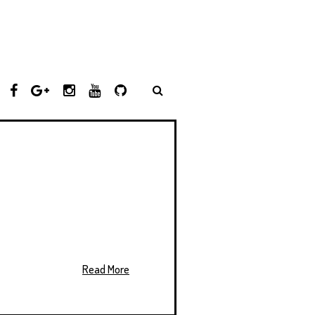
T
F
G
I
Y
G
W
A
O
N
O
I
I
C
O
S
U
T
T
E
G
T
T
H
T
B
L
A
U
U
E
O
E
G
B
B
R
O
P
R
E
K
L
A
U
M
S
Read More