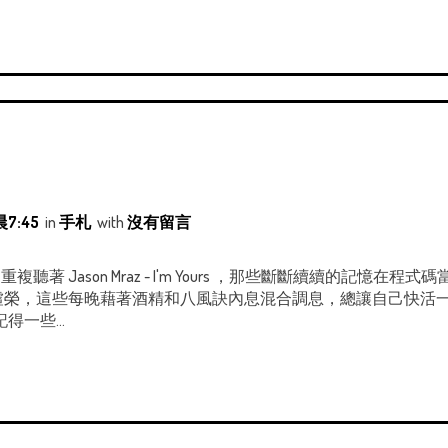
7:45
in
手札
with
沒有留言
複聽著 Jason Mraz - I'm Yours ，那些斷斷續續的記憶
..虛榮，這些每晚藉著酒精和八風訣內息混合調息，總讓自己快活一些
一些...