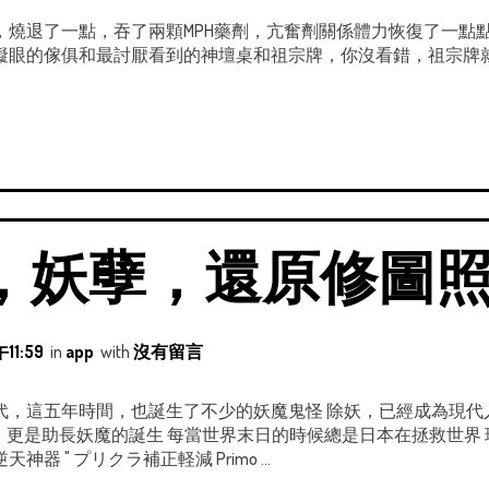
，燒退了一點，吞了兩顆MPH藥劑，亢奮劑關係體力恢復了一點
礙眼的傢俱和最討厭看到的神壇桌和祖宗牌，你沒看錯，祖宗牌
妖孽，還原修圖照片
11:59
in
app
with
沒有留言
代，這五年時間，也誕生了不少的妖魔鬼怪 除妖，已經成為現代
以來，更是助長妖魔的誕生 每當世界末日的時候總是日本在拯救世界
 " プリクラ補正軽減 Primo ...