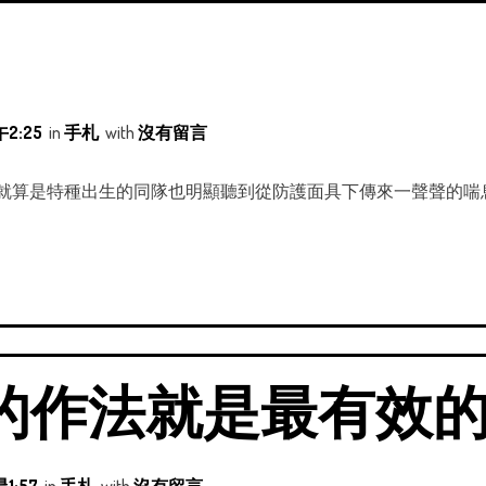
2:25
in
手札
with
沒有留言
 就算是特種出生的同隊也明顯聽到從防護面具下傳來一聲聲的喘
的作法就是最有效
1:57
in
手札
with
沒有留言