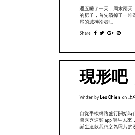
週五睡了一天，周末兩天
的房子，首先清掉了一堆
尾的滅神論者!!...
Share:
現形吧，
Written by
Lex Chien
on
上午
自從手機網路盛行開始時
圖秀秀這類 app 誕生
誕生這款我稱之為照片的逆天神器