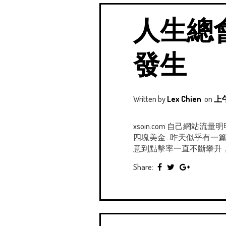
人生總
發生
Written by
Lex Chien
on
上午
xsoin.com 自己網
四塊美金...昨天似乎有一
意到點擊率一直不斷攀升，
Share: