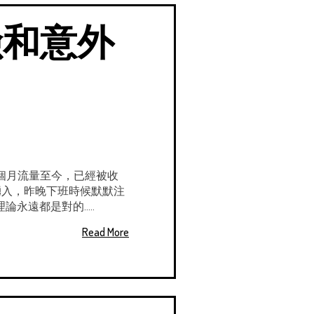
險和意外
 這個月流量至今，已經被收
量湧入，昨晚下班時候默默注
遠都是對的.....
Read More