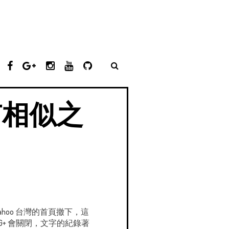
T
F
G
I
Y
G
W
A
O
N
O
I
I
C
O
S
U
T
T
E
G
T
T
H
有相似之
T
B
L
A
U
U
E
O
E
G
B
B
R
O
P
R
E
K
L
A
U
M
S
從 yahoo 台灣的首頁撤下，這
G+ 會關閉，文字的紀錄著