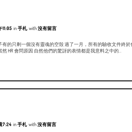
11:05
in
手札
with
沒有留言
有的只剩一個沒有靈魂的空殼 過了一月，所有的驗收文件終於也趕
 HR 會問原因 自然他們的驚訝的表情都是我意料之中的...
7:24
in
手札
with
沒有留言