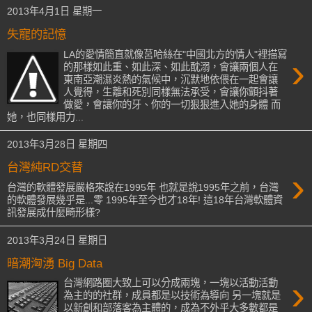
2013年4月1日 星期一
失寵的記憶
LA的愛情簡直就像莒哈絲在"中國北方的情人"裡描寫
›
的那樣如此重、如此深、如此酖溺，會讓兩個人在
東南亞潮濕炎熱的氣候中，沉默地依偎在一起會讓
人覺得，生離和死別同樣無法承受，會讓你顫抖著
做愛，會讓你的牙、你的一切狠狠進入她的身體 而
她，也同樣用力...
2013年3月28日 星期四
台灣純RD交替
›
台灣的軟體發展嚴格來說在1995年 也就是說1995年之前，台灣
的軟體發展幾乎是...零 1995年至今也才18年! 這18年台灣軟體資
訊發展成什麼畸形樣?
2013年3月24日 星期日
暗潮洶湧 Big Data
›
台灣網路圈大致上可以分成兩塊，一塊以活動活動
為主的的社群，成員都是以技術為導向 另一塊就是
以新創和部落客為主體的，成為不外乎大多數都是