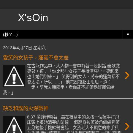
X'sOin
▼
2013年4月27日 星期六
愛笑的女孩子，運氣不會太差
在古龍作品中，大人物一書中有著一段對話 秦歌微
›
笑著，道：「你比那些女孩子長得漂亮些，笑起來
也比她們甜些。」 笑得甜的女人，將來的運氣都不
會太壞，所以……」 他忽然拉起田思思，道：
「走，陪我去賭兩手，看你能不能帶點好運氣給
我。」
缺乏和諧的火爆戰神
8:37 鬧鐘作響著...窩在被窩中的女孩一個揮手打飛
›
床頭上擾她清夢的鬧鐘 一個翻身拉著被角繼續睡著
五分鐘後手機鈴聲響起，女孩老大不願意的伸手抓
著手機 迷濛的雙眼....看著手機中的數字 一聲尖叫劃