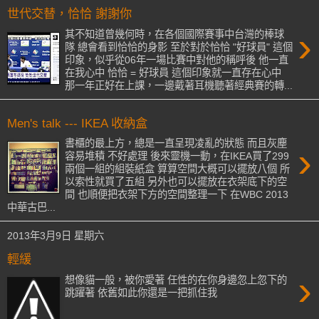
世代交替，恰恰 謝謝你
›
其不知道曾幾何時，在各個國際賽事中台灣的棒球
隊 總會看到恰恰的身影 至於對於恰恰 "好球員" 這個
印象，似乎從06年一場比賽中對他的稱呼後 他一直
在我心中 恰恰 = 好球員 這個印象就一直存在心中
那一年正好在上課，一邊戴著耳機聽著經典賽的轉...
Men's talk --- IKEA 收納盒
書櫃的最上方，總是一直呈現凌亂的狀態 而且灰塵
›
容易堆積 不好處理 後來靈機一動，在IKEA買了299
兩個一組的組裝紙盒 算算空間大概可以擺放八個 所
以索性就買了五組 另外也可以擺放在衣架底下的空
間 也順便把衣架下方的空間整理一下 在WBC 2013
中華古巴...
2013年3月9日 星期六
輕緩
›
想像貓一般，被你愛著 任性的在你身邊忽上忽下的
跳躍著 依舊如此你還是一把抓住我