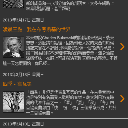
新創成員和一小部分知名的部落客，大多在網路上
容易製造話題，甚至群戰
2013年3月17日 星期日
凌晨三點 - 我在布考斯基的世界
本來想說Charles Bukowski的詩讀起來很爽。後來
›
想想，這麼講有點怪，因為他老人家的東西有時候
讀起來實在不舒服 那種感覺就像一個宿醉的早晨，
腦子因為睡眠不足和殘存的酒精而發暈，渾身油膩
滿嘴怪味，衣服上可能還沾著昨天嘔吐的殘渣...不管
這一天怎麼開始，你已經...
2013年3月13日 星期三
四季 - 韋瓦第
›
「四季」非但是代表韋瓦第的作品，在古典音樂中
也是特別有名而受人歡迎的音樂。義大利巴洛克時
期的代表作品之一，「春」「夏」「秋」「冬」四
首協奏曲都由「快 ─ 慢 ─ 快」三個樂章形成，共計
十二首協奏曲。
2013年3月10日 星期日