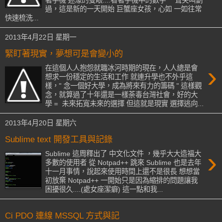
過，這是新的一天開始 巨蟹座女孩，心如 一如往常
快速梳洗...
2013年4月22日 星期一
緊盯著現實，夢想可是會變小的
›
在這個人人抱怨就職冰河時期的現在，人人總是會
想求一份穩定的生活和工作 就連升學也不外乎這
樣，" 念一個好大學，成為將來有力的籌碼 " 這樣觀
念，就算過了十年還是一樣荼毒台灣社會，好的大
學 = 未來拓寬未來的選擇 但這就是現實 選擇逃向...
2013年4月20日 星期六
Sublime text 開發工具與記錄
›
Sublime 這周釋出了 中文化文件 ，幾乎大大造福大
多數的使用者 從 Notpad++ 跳來 Sublime 也是去年
十一月事情，說起來使用時間上還不是很長 想想當
初放棄 Notpad++ 一開始只是因為縮排的問題讓我
困擾很久....(處女座潔癖) 這一點和我...
Ci PDO 連線 MSSQL 方式與記